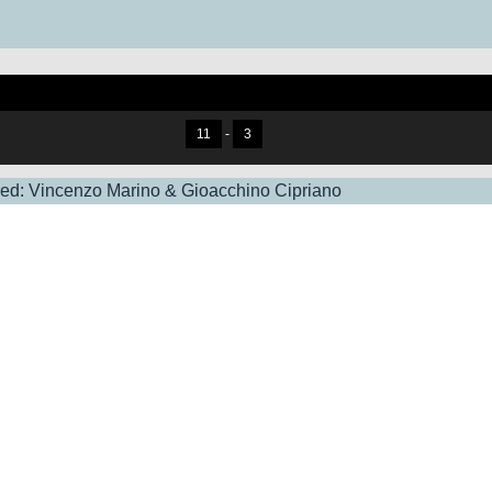
11
-
3
d: Vincenzo Marino & Gioacchino Cipriano