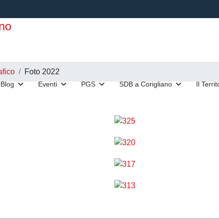
afico
Foto 2022
Blog
Eventi
PGS
SDB a Corigliano
Il Terri