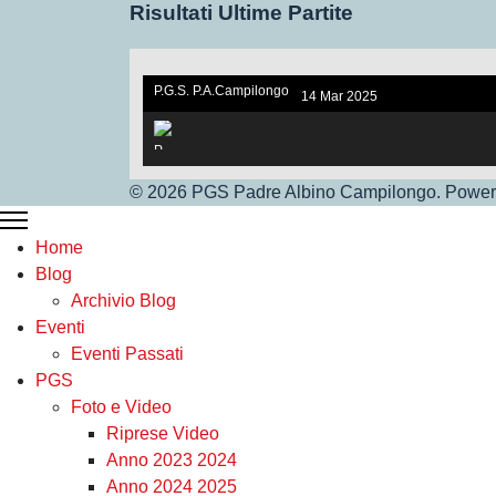
Risultati Ultime Partite
P.G.S. P.A.Campilongo
14 Mar 2025
under 17. V.S Vigor Ros
sano
© 2026 PGS Padre Albino Campilongo. Powere
P.G.S.Under 17
Home
Blog
Archivio Blog
Eventi
Eventi Passati
PGS
Foto e Video
Riprese Video
Anno 2023 2024
Anno 2024 2025