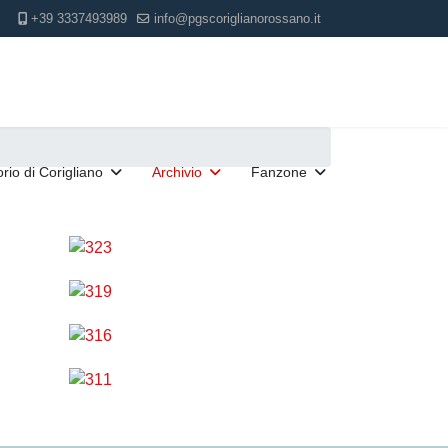
+39 3337493989
info@pgscoriglianorossano.it
torio di Corigliano
Archivio
Fanzone