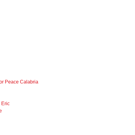
For Peace Calabria
Eric
e