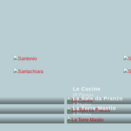
Le Cucine
28 Photos
La Sala da Pranzo
7 Photos
La Torre Mastio
4 Photos