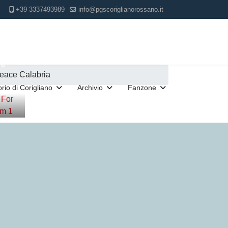
+39 3337493989
info@pgscoriglianorossano.it
le
Peace Calabria
torio di Corigliano
Archivio
Fanzone