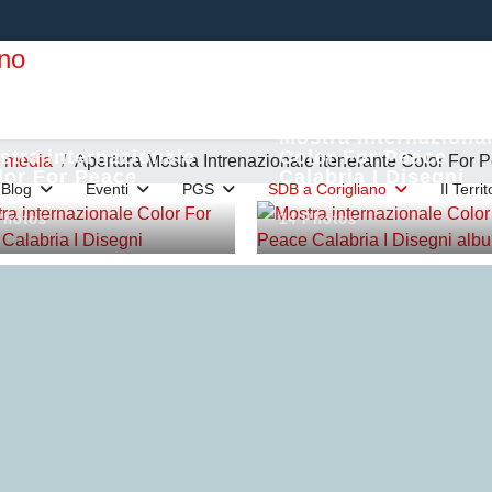
Mostra internaziona
stra internazionale
Color For Peace
e media
Apertura Mostra Intrenazionale itenerante Color For 
lor For Peace
Calabria I Disegni
Blog
Eventi
PGS
SDB a Corigliano
Il Terri
abria I Disegni
album 1
Photos
14 Photos