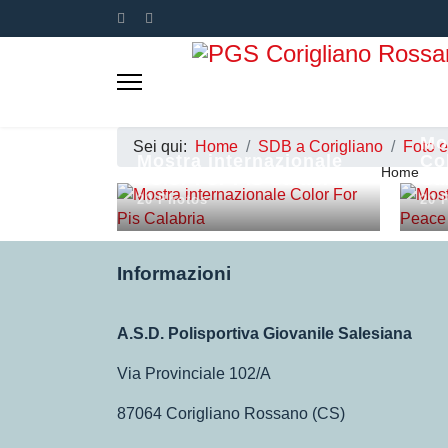
Mo
Sei qui:
Home
SDB a Corigliano
Foto 
Mostra internazionale
Co
Home
Color For Pis Calabria
Cal
20 Photos
20 
Informazioni
A.S.D. Polisportiva Giovanile Salesiana
Via Provinciale 102/A
87064 Corigliano Rossano (CS)