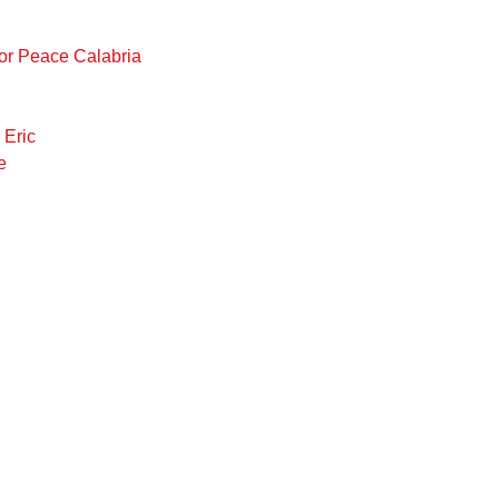
For Peace Calabria
Eric
e