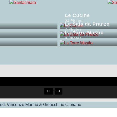
Le Cucine
28 Photos
La Sala da Pranzo
7 Photos
La Torre Mastio
4 Photos
11
-
3
d: Vincenzo Marino & Gioacchino Cipriano