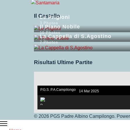
Il Castello
Le Prigioni
3 Photos
Il Piano Nobile
10 Photos
La Cappella di S.Agostino
7 Photos
Risultati Ultime Partite
P.G.S. P.A.Campilongo
14 Mar 2025
under 17. V.S Vigor Ros
sano
© 2026 PGS Padre Albino Campilongo. Powere
P.G.S.Under 17