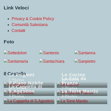
Link Veloci
Privacy & Cookie Policy
Comunità Salesiana
Contatti
Foto
Il Castello
Le Prigioni
Le Cucine
La Sala da
3 Photos
28 Photos
Il Piano Nobile
Pranzo
La Cappella di
10 Photos
7 Photos
S.Agostino
La Torre Mastio
7 Photos
4 Photos