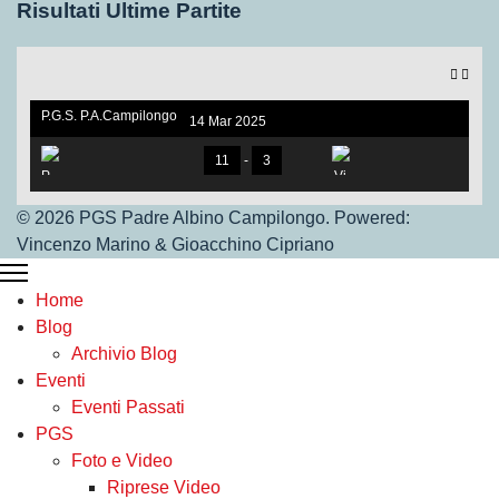
Risultati Ultime Partite
P.G.S. P.A.Campilongo
14 Mar 2025
under 17. V.S Vigor Ros
sano
11
-
3
© 2026 PGS Padre Albino Campilongo. Powered:
Vincenzo Marino & Gioacchino Cipriano
P.G.S.Under 17
Home
Vigor Rossano
Blog
Archivio Blog
Eventi
Eventi Passati
PGS
Foto e Video
Riprese Video
Under 17