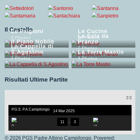
Il Castello
Le Prigioni
Le Cucine
La Sala da
3 Photos
28 Photos
Il Piano Nobile
Pranzo
La Cappella di
10 Photos
7 Photos
S.Agostino
La Torre Mastio
7 Photos
4 Photos
Risultati Ultime Partite
P.G.S. P.A.Campilongo
14 Mar 2025
under 17. V.S Vigor Ros
sano
11
-
3
© 2026 PGS Padre Albino Campilongo. Powered: