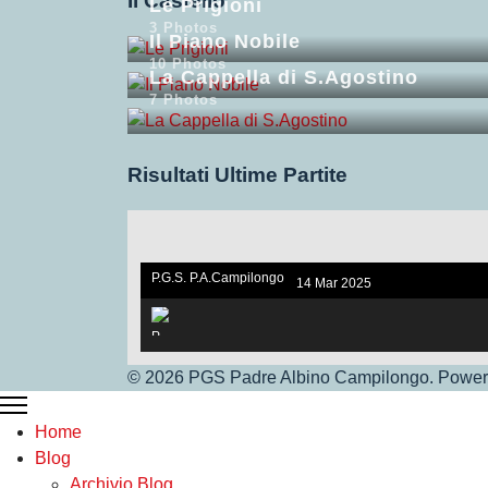
Il Castello
Le Prigioni
3 Photos
Il Piano Nobile
10 Photos
La Cappella di S.Agostino
7 Photos
Risultati Ultime Partite
P.G.S. P.A.Campilongo
14 Mar 2025
under 17. V.S Vigor Ros
sano
© 2026 PGS Padre Albino Campilongo. Powere
P.G.S.Under 17
Home
Blog
Archivio Blog