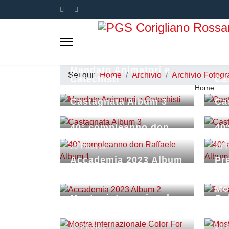
Mandato Animatori e
Sei qui:
Home
Archivio
Archivio Fotogr
Catechisti
Ca
Home
20 Photos
20 
Castagnata Album 3
Ca
20 Photos
20 
40° compleanno don
40
Raffaele Album 1
Ra
20 Photos
19 
Accademia 2023 Album
Pr
2
e 
28 Photos
20 
Mo
Mostra internazionale
Co
Color For Peace
Cal
Calabria I Disegni
al
20 Photos
14 