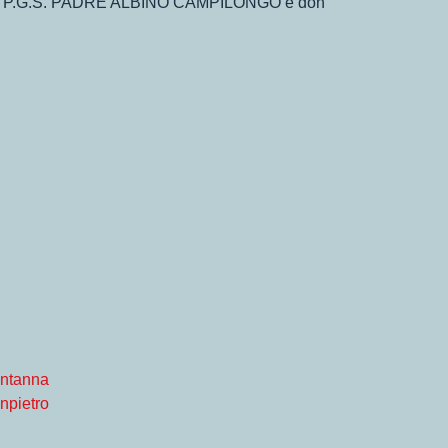
TICA P.G.S. PADRE ALBINO CAMPILONGO è don