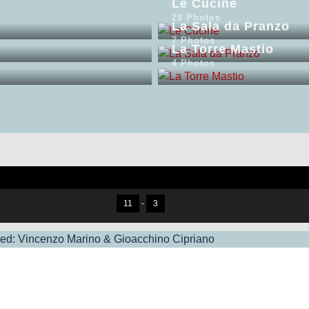
Le Cucine
28 Photos
La Sala da Pranzo
7 Photos
La Torre Mastio
4 Photos
11
-
3
d: Vincenzo Marino & Gioacchino Cipriano