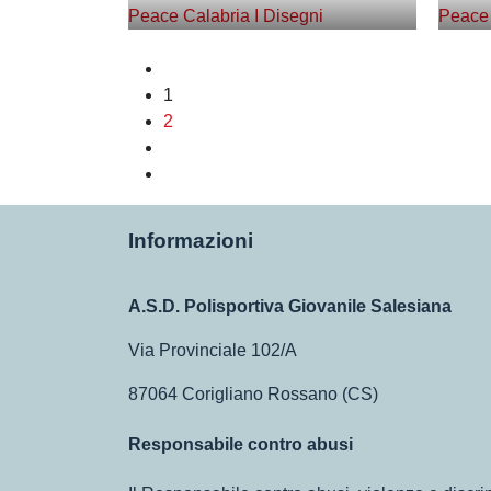
1
2
Informazioni
A.S.D. Polisportiva Giovanile Salesiana
Via Provinciale 102/A
87064 Corigliano Rossano (CS)
Responsabile contro abusi