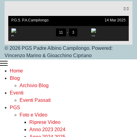
P.G.S. P.A.Campilongo
14 Mar 2025
under 17. V.S Vigor Ros
sano
11
-
3
© 2026 PGS Padre Albino Campilongo. Powered:
Vincenzo Marino & Gioacchino Cipriano
P.G.S.Under 17
Home
Vigor Rossano
Blog
Archivio Blog
Eventi
Eventi Passati
PGS
Foto e Video
Riprese Video
Under 17
Anno 2023 2024
Anno 2024 2025