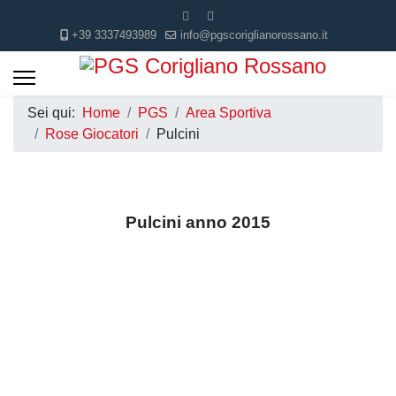
+39 3337493989
info@pgscoriglianorossano.it
Sei qui:
Home
PGS
Area Sportiva
Rose Giocatori
Pulcini
Pulcini anno 2015
Atleta
Atleta
Atleta
Atleta
Atleta
Atleta