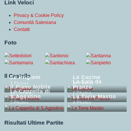
Link Veloci
Privacy & Cookie Policy
Comunità Salesiana
Contatti
Foto
Il Castello
Le Prigioni
Le Cucine
La Sala da
3 Photos
28 Photos
Il Piano Nobile
Pranzo
La Cappella di
10 Photos
7 Photos
S.Agostino
La Torre Mastio
7 Photos
4 Photos
Risultati Ultime Partite