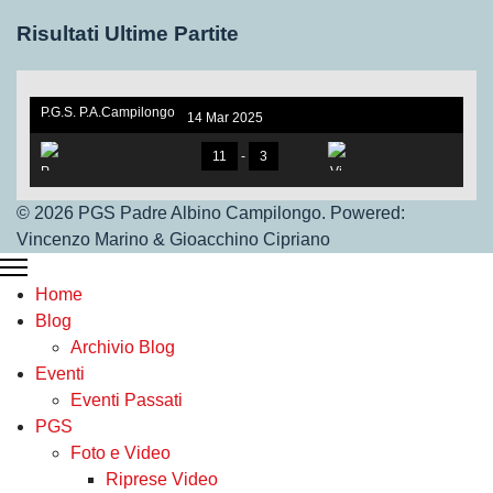
Risultati Ultime Partite
P.G.S. P.A.Campilongo
14 Mar 2025
under 17. V.S Vigor Ros
sano
11
-
3
© 2026 PGS Padre Albino Campilongo. Powered:
Vincenzo Marino & Gioacchino Cipriano
P.G.S.Under 17
Home
Vigor Rossano
Blog
Archivio Blog
Eventi
Eventi Passati
PGS
Foto e Video
Riprese Video
Under 17