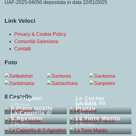
UAF-2025-04050 depositata in data 22/01/2025
Link Veloci
Privacy & Cookie Policy
Comunità Salesiana
Contatti
Foto
Il Castello
Le Prigioni
Le Cucine
La Sala da
3 Photos
28 Photos
Il Piano Nobile
Pranzo
La Cappella di
10 Photos
7 Photos
S.Agostino
La Torre Mastio
7 Photos
4 Photos