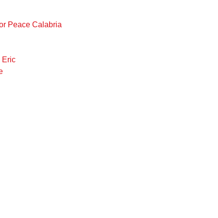
For Peace Calabria
Eric
e