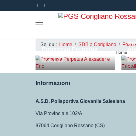
Pr
Sei qui:
Home
SDB a Corigliano
Foto 
Promessa Perpetua
Al
Home
Alexsader e Eric
al
20 Photos
20 
Informazioni
A.S.D. Polisportiva Giovanile Salesiana
Via Provinciale 102/A
87064 Corigliano Rossano (CS)