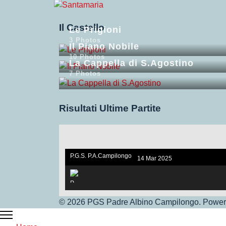
Il Castello
Le Prigioni
3 Photos
Il Piano Nobile
10 Photos
La Cappella di S.Agostino
7 Photos
Risultati Ultime Partite
P.G.S. P.A.Campilongo
14 Mar 2025
under 17. V.S Vigor Ros
sano
© 2026 PGS Padre Albino Campilongo. Powere
P.G.S.Under 17