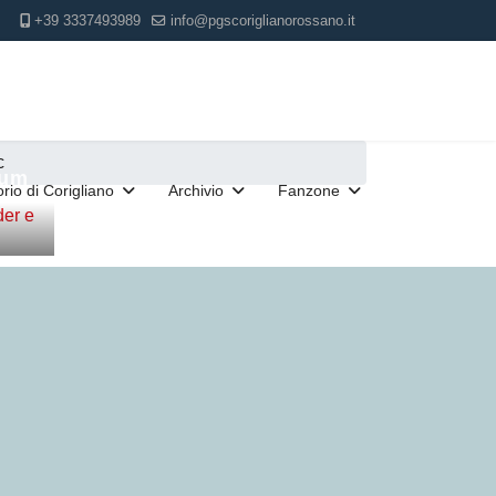
+39 3337493989
info@pgscoriglianorossano.it
c
bum
torio di Corigliano
Archivio
Fanzone