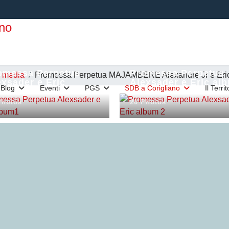
omessa Perpetua
Promessa Perpetua
e media
Promessa Perpetua MAJAMBERE Alexandre Jr e Eri
exsader e Eric
Alexsader e Eric al
Blog
Eventi
PGS
SDB a Corigliano
Il Terri
bum1
2
Photos
20 Photos