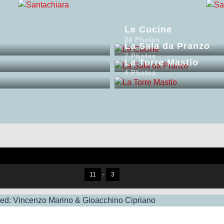
Le Cucine
28 Photos
La Sala da Pranzo
7 Photos
La Torre Mastio
4 Photos
11
-
3
d: Vincenzo Marino & Gioacchino Cipriano