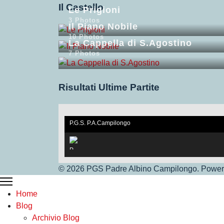
Il Castello
Le Prigioni
3 Photos
Il Piano Nobile
10 Photos
La Cappella di S.Agostino
7 Photos
Risultati Ultime Partite
P.G.S. P.A.Campilongo
under 17. V.S Vigor Ros
sano
© 2026 PGS Padre Albino Campilongo. Powere
P.G.S.Under 17
Home
Blog
Archivio Blog