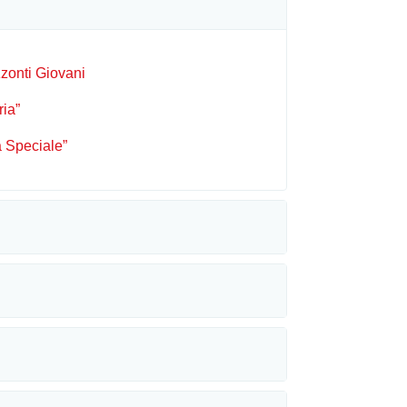
zonti Giovani
ria”
a Speciale”