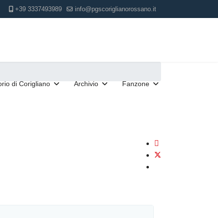
+39 3337493989
info@pgscoriglianorossano.it
torio di Corigliano
Archivio
Fanzone