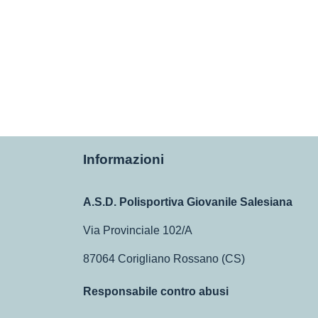
Informazioni
A.S.D. Polisportiva Giovanile Salesiana
Via Provinciale 102/A
87064 Corigliano Rossano (CS)
Responsabile contro abusi