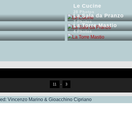
Le Cucine
28 Photos
La Sala da Pranzo
7 Photos
La Torre Mastio
4 Photos
11
-
3
d: Vincenzo Marino & Gioacchino Cipriano