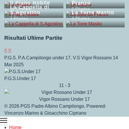
Il Piano Nobile
Pranzo
La Cappella di
10 Photos
7 Photos
S.Agostino
La Torre Mastio
7 Photos
4 Photos
Risultati Ultime Partite
P.G.S. P.A.Campilongo under 17. V.S Vigor Rossano
14
Mar 2025
P.G.S.Under 17
11
-
3
Vigor Rossano Under 17
© 2026 PGS Padre Albino Campilongo. Powered:
Vincenzo Marino & Gioacchino Cipriano
Home